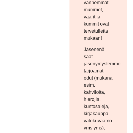
vanhemmat,
mummot,
vaarit ja
kummit ovat
tervetulleita
mukaan!
Jäsenenä
saat
jäsenyritystemme
tarjoamat
edut (mukana
esim.
kahviloita,
hierojia,
kuntosaleja,
kirjakauppa,
valokuvaamo
yms yms),