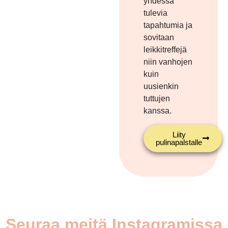
yhdessä
tulevia
tapahtumia ja
sovitaan
leikkitreffejä
niin vanhojen
kuin
uusienkin
tuttujen
kanssa.
Liity
pulinapalstalle
Seuraa meitä Instagramissa