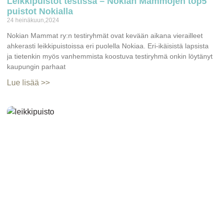
Leikkipuistot testissä – Nokian Mammojen top5
puistot Nokialla
24 heinäkuun,2024
Nokian Mammat ry:n testiryhmät ovat kevään aikana vierailleet
ahkerasti leikkipuistoissa eri puolella Nokiaa. Eri-ikäisistä lapsista
ja tietenkin myös vanhemmista koostuva testiryhmä onkin löytänyt
kaupungin parhaat
Lue lisää >>