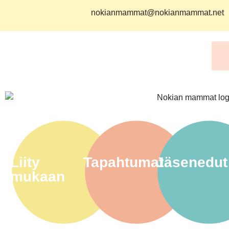
nokianmammat@nokianmammat.net
Liity
Tapahtumat
Jäsenedut
mukaan