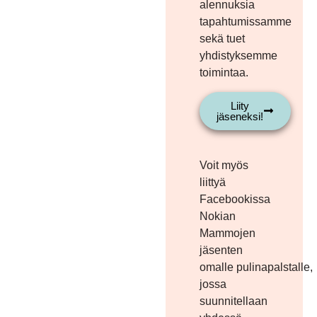
alennuksia
tapahtumissamme
sekä tuet
yhdistyksemme
toimintaa.
Liity
jäseneksi!
Voit myös
liittyä
Facebookissa
Nokian
Mammojen
jäsenten
omalle pulinapalstalle,
jossa
suunnitellaan