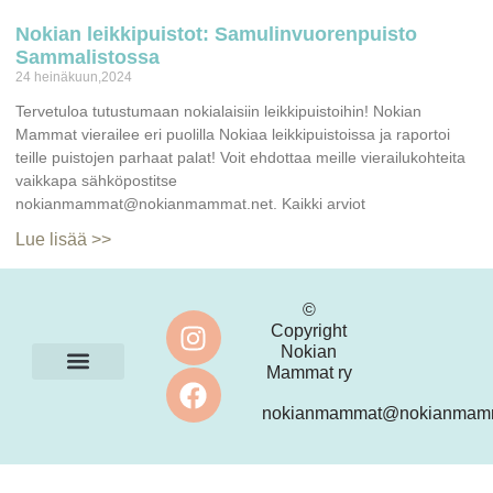
Nokian leikkipuistot: Samulinvuorenpuisto
Sammalistossa
24 heinäkuun,2024
Tervetuloa tutustumaan nokialaisiin leikkipuistoihin! Nokian
Mammat vierailee eri puolilla Nokiaa leikkipuistoissa ja raportoi
teille puistojen parhaat palat! Voit ehdottaa meille vierailukohteita
vaikkapa sähköpostitse
nokianmammat@nokianmammat.net. Kaikki arviot
Lue lisää >>
©
Copyright
Nokian
Mammat ry
Ota yhteyttä
nokianmammat@nokianmamm