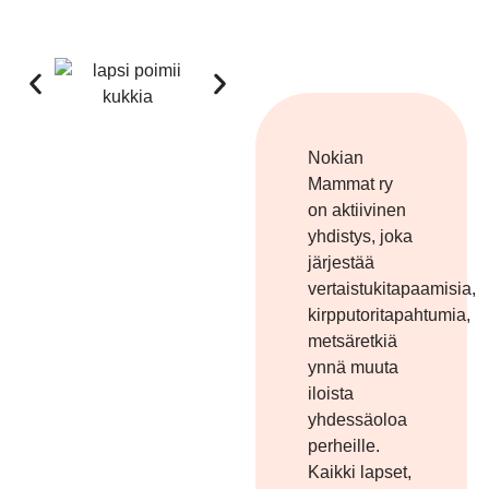
Nokian
Mammat ry
on aktiivinen
yhdistys, joka
järjestää
vertaistukitapaamisia,
kirpputoritapahtumia,
metsäretkiä
ynnä muuta
iloista
yhdessäoloa
perheille.
Kaikki lapset,