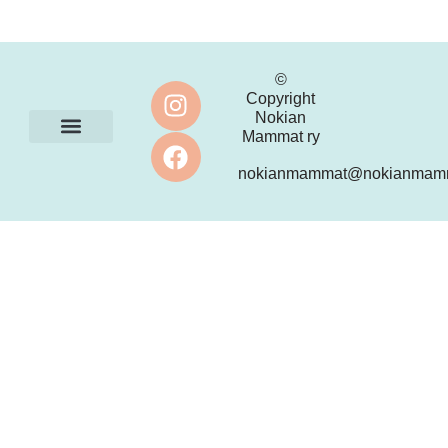
©
Copyright
Nokian
Mammat ry
Ota yhteyttä
nokianmammat@nokianmamm