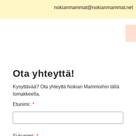
nokianmammat@nokianmammat.net
Ota yhteyttä!
Kysyttävää? Ota yhteyttä Nokian Mammoihin tällä
lomakkeella.
Etunimi:
Sukunimi: