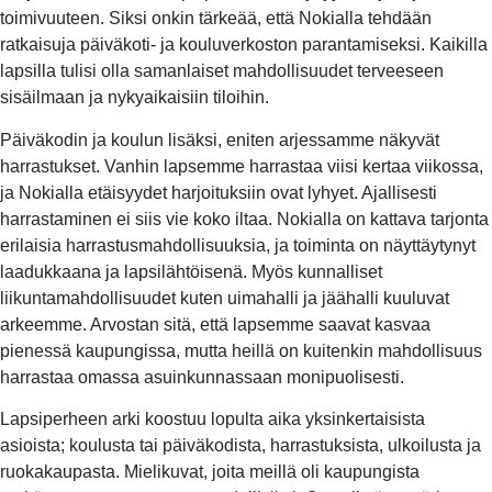
toimivuuteen. Siksi onkin tärkeää, että Nokialla tehdään
ratkaisuja päiväkoti- ja kouluverkoston parantamiseksi. Kaikilla
lapsilla tulisi olla samanlaiset mahdollisuudet terveeseen
sisäilmaan ja nykyaikaisiin tiloihin.
Päiväkodin ja koulun lisäksi, eniten arjessamme näkyvät
harrastukset. Vanhin lapsemme harrastaa viisi kertaa viikossa,
ja Nokialla etäisyydet harjoituksiin ovat lyhyet. Ajallisesti
harrastaminen ei siis vie koko iltaa. Nokialla on kattava tarjonta
erilaisia harrastusmahdollisuuksia, ja toiminta on näyttäytynyt
laadukkaana ja lapsilähtöisenä. Myös kunnalliset
liikuntamahdollisuudet kuten uimahalli ja jäähalli kuuluvat
arkeemme. Arvostan sitä, että lapsemme saavat kasvaa
pienessä kaupungissa, mutta heillä on kuitenkin mahdollisuus
harrastaa omassa asuinkunnassaan monipuolisesti.
Lapsiperheen arki koostuu lopulta aika yksinkertaisista
asioista; koulusta tai päiväkodista, harrastuksista, ulkoilusta ja
ruokakaupasta. Mielikuvat, joita meillä oli kaupungista