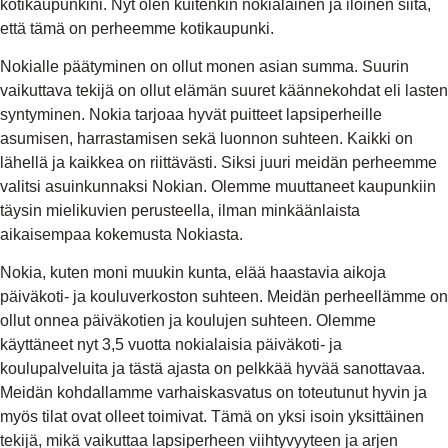
kotikaupunkini. Nyt olen kuitenkin nokialainen ja iloinen siitä,
että tämä on perheemme kotikaupunki.
Nokialle päätyminen on ollut monen asian summa. Suurin
vaikuttava tekijä on ollut elämän suuret käännekohdat eli lasten
syntyminen. Nokia tarjoaa hyvät puitteet lapsiperheille
asumisen, harrastamisen sekä luonnon suhteen. Kaikki on
lähellä ja kaikkea on riittävästi. Siksi juuri meidän perheemme
valitsi asuinkunnaksi Nokian. Olemme muuttaneet kaupunkiin
täysin mielikuvien perusteella, ilman minkäänlaista
aikaisempaa kokemusta Nokiasta.
Nokia, kuten moni muukin kunta, elää haastavia aikoja
päiväkoti- ja kouluverkoston suhteen. Meidän perheellämme on
ollut onnea päiväkotien ja koulujen suhteen. Olemme
käyttäneet nyt 3,5 vuotta nokialaisia päiväkoti- ja
koulupalveluita ja tästä ajasta on pelkkää hyvää sanottavaa.
Meidän kohdallamme varhaiskasvatus on toteutunut hyvin ja
myös tilat ovat olleet toimivat. Tämä on yksi isoin yksittäinen
tekijä, mikä vaikuttaa lapsiperheen viihtyvyyteen ja arjen