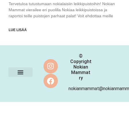
Tervetuloa tutustumaan nokialaisiin leikkipuistoihin! Nokian
Mammat vierailee eri puolilla Nokiaa leikkipuistoissa ja
raportoi teille puistojen parhaat palat! Voit ehdottaa meille
LUE LISÄÄ
©
Copyright
Nokian
Mammat
ry
Ota yhteyttä
nokianmammat@nokianmamma