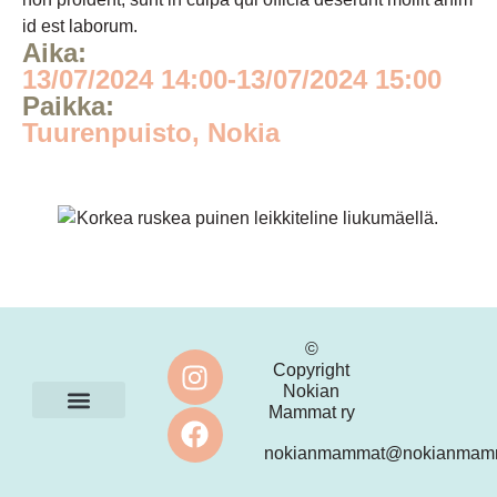
id est laborum.
Aika:
13/07/2024 14:00
-
13/07/2024 15:00
Paikka:
Tuurenpuisto, Nokia
©
Copyright
Nokian
Mammat ry
Ota yhteyttä
nokianmammat@nokianmamm