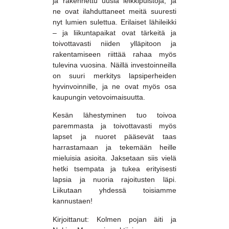
ja rakennettu uusia leikkipuistoja, ja
ne ovat ilahduttaneet meitä suuresti
nyt lumien sulettua. Erilaiset lähileikki
– ja liikuntapaikat ovat tärkeitä ja
toivottavasti niiden ylläpitoon ja
rakentamiseen riittää rahaa myös
tulevina vuosina. Näillä investoinneilla
on suuri merkitys lapsiperheiden
hyvinvoinnille, ja ne ovat myös osa
kaupungin vetovoimaisuutta.
Kesän lähestyminen tuo toivoa
paremmasta ja toivottavasti myös
lapset ja nuoret pääsevät taas
harrastamaan ja tekemään heille
mieluisia asioita. Jaksetaan siis vielä
hetki tsempata ja tukea erityisesti
lapsia ja nuoria rajoitusten läpi.
Liikutaan yhdessä toisiamme
kannustaen!
Kirjoittanut: Kolmen pojan äiti ja