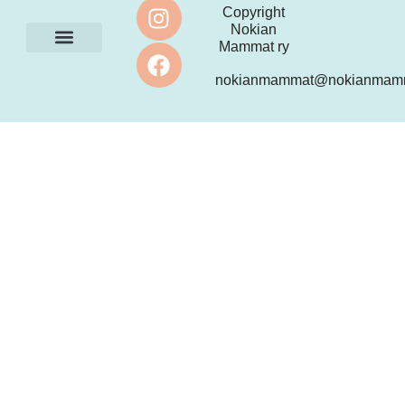
Copyright
Nokian
Mammat ry
Ota yhteyttä
nokianmammat@nokianmamm