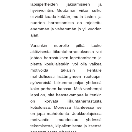
lapsiperheiden jaksamiseen ja
hyvinvointiin. Muutaman viikon sulku
ei vielä kaada ketään, mutta lasten- ja
nuorten harrastamista on rajoitettu
enemmän ja vähemmän jo yli vuoden
ajan.
Varsinkin nuorelle pitkä tauko
aktiivisesta liikuntaharrastuksesta voi
johtaa harrastuksen lopettamiseen ja
pientä koululaistakin voi olla vaikea
motivoida takaisin kentälle
mahdollisesti lisääntyneen ruutuajan
syövereistä. Liikumme paljon yhdessä
koko perheen kanssa. Mitä vanhempi
lapsi on, sitä haastavampaa kuitenkin
on korvata liikuntaharrastusta
kotioloissa. Monessa tilanteessa se
on jopa mahdotonta. Joukkuelajeissa
motivaatio muodostuu yhdessä
tekemisestä, kilpailemisesta ja itsensä