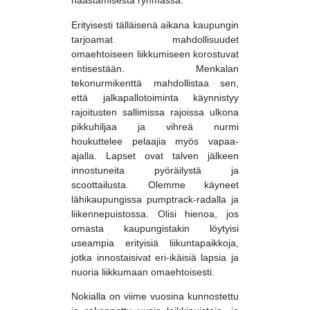
haastamisesta ryhmässä.
Erityisesti tälläisenä aikana kaupungin
tarjoamat mahdollisuudet
omaehtoiseen liikkumiseen korostuvat
entisestään. Menkalan
tekonurmikenttä mahdollistaa sen,
että jalkapallotoiminta käynnistyy
rajoitusten sallimissa rajoissa ulkona
pikkuhiljaa ja vihreä nurmi
houkuttelee pelaajia myös vapaa-
ajalla. Lapset ovat talven jälkeen
innostuneita pyöräilystä ja
scoottailusta. Olemme käyneet
lähikaupungissa pumptrack-radalla ja
liikennepuistossa. Olisi hienoa, jos
omasta kaupungistakin löytyisi
useampia erityisiä liikuntapaikkoja,
jotka innostaisivat eri-ikäisiä lapsia ja
nuoria liikkumaan omaehtoisesti.
Nokialla on viime vuosina kunnostettu