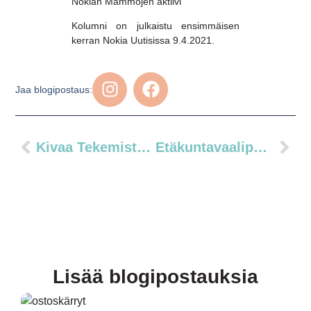
Nokian Mammojen aktiivi
Kolumni on julkaistu ensimmäisen
kerran Nokia Uutisissa 9.4.2021.
Jaa blogipostaus:
Kivaa Tekemistä Pääsiäiseksi!
Etäkuntavaalipaneeli 1/6: Lapsiperheiden Nokia
Lisää blogipostauksia