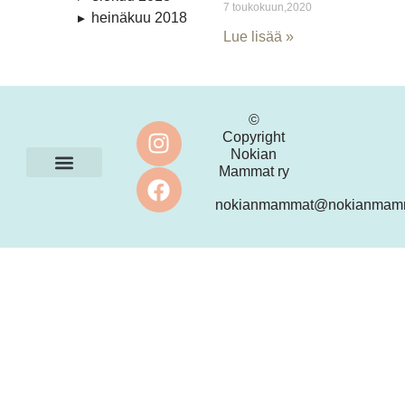
7 toukokuun,2020
heinäkuu 2018
Lue lisää »
©
Copyright
Nokian
Mammat ry
Ota yhteyttä
nokianmammat@nokianmamm