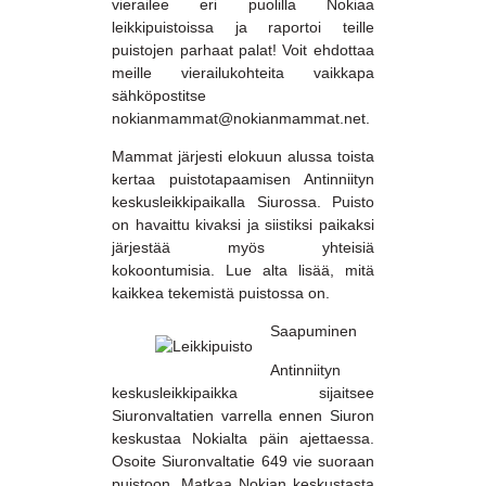
vierailee eri puolilla Nokiaa
leikkipuistoissa ja raportoi teille
puistojen parhaat palat! Voit ehdottaa
meille vierailukohteita vaikkapa
sähköpostitse
nokianmammat@nokianmammat.net.
Mammat järjesti elokuun alussa toista
kertaa puistotapaamisen Antinniityn
keskusleikkipaikalla Siurossa. Puisto
on havaittu kivaksi ja siistiksi paikaksi
järjestää myös yhteisiä
kokoontumisia. Lue alta lisää, mitä
kaikkea tekemistä puistossa on.
Saapuminen
Antinniityn
keskusleikkipaikka sijaitsee
Siuronvaltatien varrella ennen Siuron
keskustaa Nokialta päin ajettaessa.
Osoite Siuronvaltatie 649 vie suoraan
puistoon. Matkaa Nokian keskustasta