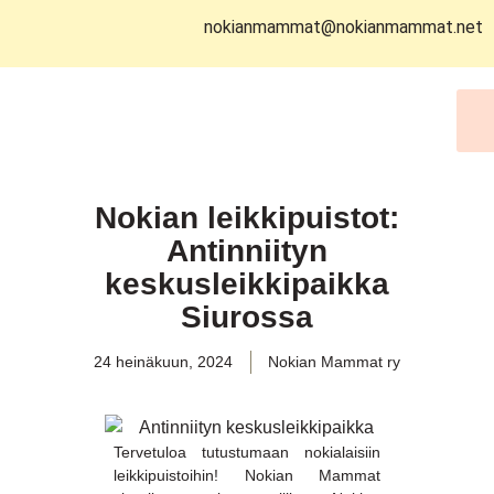
nokianmammat@nokianmammat.net
Nokian leikkipuistot:
Antinniityn
keskusleikkipaikka
Siurossa
24 heinäkuun, 2024
Nokian Mammat ry
Tervetuloa tutustumaan nokialaisiin
leikkipuistoihin! Nokian Mammat