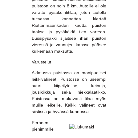
puistoon on noin 8 km. Autoille ei ole
varattu pysäköintitilaa, joten autolla
tultaessa kannattaa kiertää
Riuttanmäenkadun kautta puiston
taakse ja pysäköidä tien varteen.
Bussipysäkki sijaitsee ihan puiston
vieressä ja vaunujen kanssa pääsee
kulkemaan maksutta.
Varustelut
Aidatussa puistossa on monipuoliset
leikkivälineet. Puistossa on useampi
suuri kiipeilyteline, keinuja,
jousikiikkuja sekä hiekkalaatikko.
Puistossa on mukavasti tilaa myös
muille leikeille. Kaikki välineet ovat
siistissä ja hyvässä kunnossa.
Perheen
pienimmille