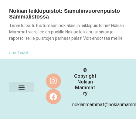
Nokian leikkipuistot: Samulinvuorenpuisto
Sammalistossa
Tervetuloa tutustumaan nokialaisiin leikkipuistoihin! Nokian
Mammat vierailee eri puolilla Nokiaa leikkipuistoissa ja
raportoi teille puistojen parhaat palat! Voit ehdottaa meille
Lue Lisää
©
Copyright
Nokian
Mammat
ry
Ota yhteyttä
nokianmammat@nokianmamma